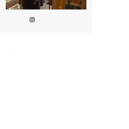
Reunimos los negocios, arte,
recreación
y conocimiento
en el complejo más
sostenible del Perú.
Contacto solo para teatro NOS:
Alfredo Aybar:
989 759 779
Contáctanos
968 756 600 (Solo WhatsApp)
+51 6262000
Anexo 6784
Área comercial:
969330784